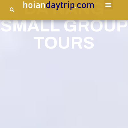
DA NANG
SMALL GROUP
TOURS